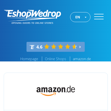
EN
4.6
Homepage
Online Shops
amazon.de