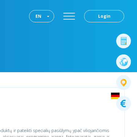
EN
Login
duktų ir pateikti specialių pasiūlymų ypač viliojančiomis
 aksesuarai, programinė įranga, fotoaparatai, garso ir