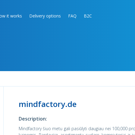
ow it works
Delivery options
FAQ
B2C
mindfactory.de
Description:
Mindfactory šiuo metu gali pasiūlyti daugiau nei 100,000 pro
kainomis. Pardavėjo asortimentą sudaro kompiuteriai ir jų