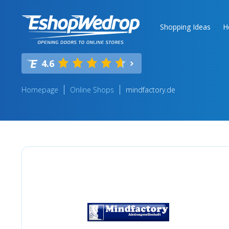
Shopping Ideas
H
4.6
Homepage
Online Shops
mindfactory.de