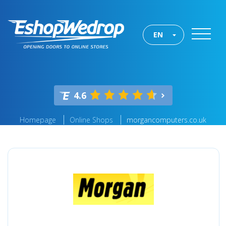
EN
4.6
Homepage
Online Shops
morgancomputers.co.uk