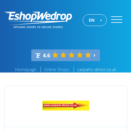
EN
4.6
Homepage
Online Shops
carparts-direct.co.uk