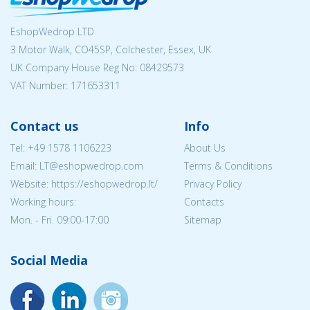
EshopWedrop LTD
3 Motor Walk, CO45SP, Colchester, Essex, UK
UK Company House Reg No:
08429573
VAT Number: 171653311
Contact us
Info
Tel:
+49 1578 1106223
About Us
Email:
LT@eshopwedrop.com
Terms & Conditions
Website: https://eshopwedrop.lt/
Privacy Policy
Working hours:
Contacts
Mon. - Fri. 09:00-17:00
Sitemap
Social Media