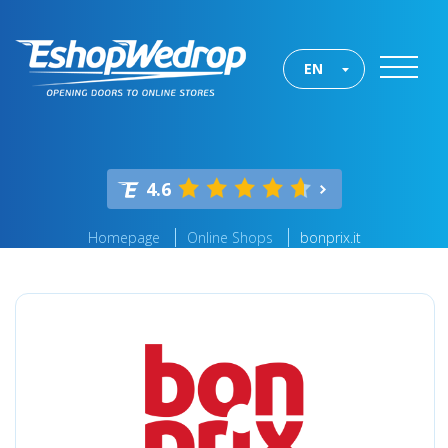
EN
4.6
Homepage
Online Shops
bonprix.it