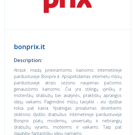
bonprix.it
Description:
Atrask madą prieinamomis kainomis internetinėje
parduotuvėje Bonprix.it. Apsipirkdamas internetu mūsų
parduotuvėje atrasi sezono naujienas pačiomis
geriausiomis kainomis. Čia yra stilingų vyriškų ir
moteriškų drabužių bei avalynės, praktiškų aprangos
idėjų vaikams. Pagrindinė mūsų taisyklė - visi dydžiai
tokia pat kaina. Ypatingas privalumas dėvintiems
didesnio dydžio drabužius. Internetinėje parduotuvėje
Bonprix platų modernių, universalių ir nebrangių
drabužių vyrams, moterims ir vaikams. Taip pat
daugybę fantastiškų idėjų namams.