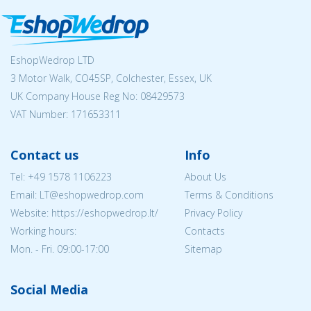
EshopWedrop LTD
3 Motor Walk, CO45SP, Colchester, Essex, UK
UK Company House Reg No:
08429573
VAT Number: 171653311
Contact us
Info
Tel:
+49 1578 1106223
About Us
Email:
LT@eshopwedrop.com
Terms & Conditions
Website: https://eshopwedrop.lt/
Privacy Policy
Working hours:
Contacts
Mon. - Fri. 09:00-17:00
Sitemap
Social Media