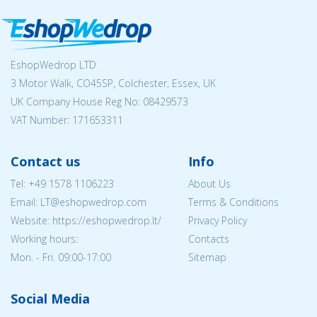
EshopWedrop LTD
3 Motor Walk, CO45SP, Colchester, Essex, UK
UK Company House Reg No:
08429573
VAT Number: 171653311
Contact us
Info
Tel:
+49 1578 1106223
About Us
Email:
LT@eshopwedrop.com
Terms & Conditions
Website: https://eshopwedrop.lt/
Privacy Policy
Working hours:
Contacts
Mon. - Fri. 09:00-17:00
Sitemap
Social Media