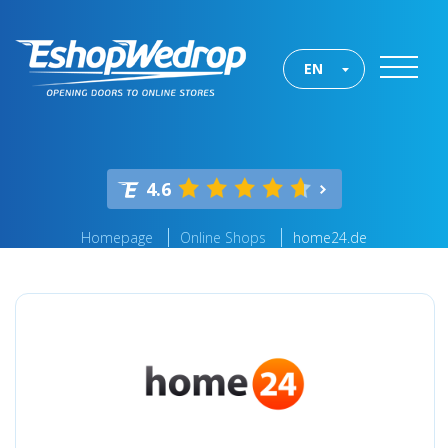
EN
4.6
Homepage
Online Shops
home24.de