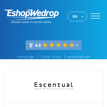
EN
4.6
Homepage
Online Shops
escentual.com