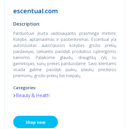
escentual.com
Description:
Parduotuvė įkurta vadovaujantis prasminga mintimi:
Kokybė, aptarnavimas ir pasitenkinimas. Escentual yra
autorizuotas aukščiausios kokybės grožio prekių
pardavėjas, siekiantis pasiūlyti produktus sąžiningomis
kainomis. Palaikome glaudų, draugišką ryšį su
gamintojais, kurių prekes parduodame. Savo klientams
visada galime pasiūlyti puikių plaukų priežiūros
priemonių, grožio prekių bei kvepalų.
Categories:
Beauty & Health
Shop now