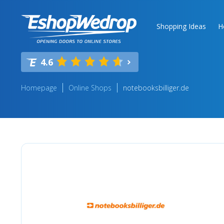
Shopping Ideas
H
4.6
Homepage
Online Shops
notebooksbilliger.de