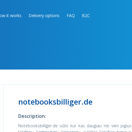
ow it works
Delivery options
FAQ
B2C
notebooksbilliger.de
Description:
Notebooksbilliger.de siūlo kur kas daugiau nei vien pigius
telefonų, kompiuterių, televizorių, aukštos kokybės garso i