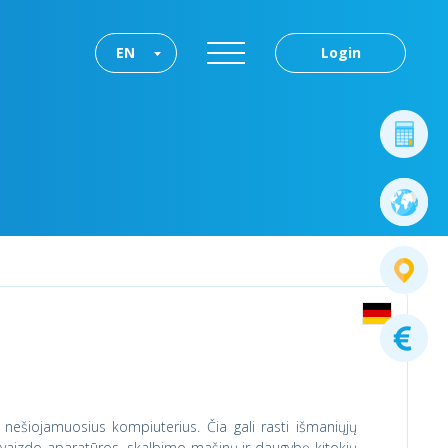
EN
Login
 nešiojamuosius kompiuterius. Čia gali rasti išmaniųjų
r vaizdo aparatūros, skalbimo mašinų ir daugybę kitokių