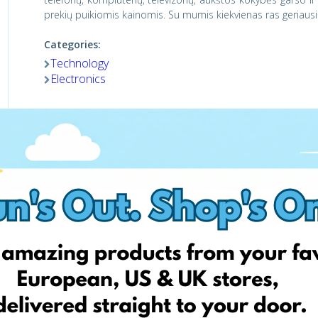
prekių puikiomis kainomis. Su mumis kiekvienas ras geriausia
Categories:
Technology
Electronics
Shop now