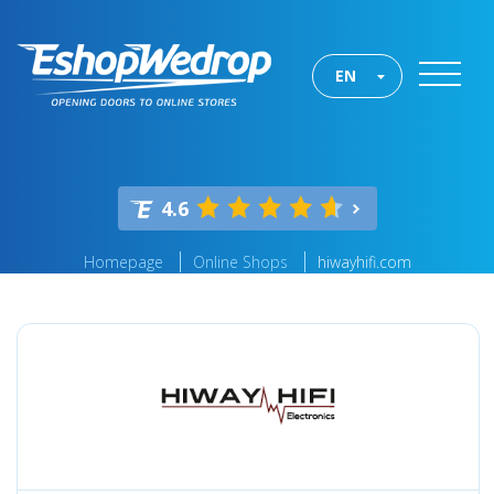
EN
4.6
Homepage
Online Shops
hiwayhifi.com