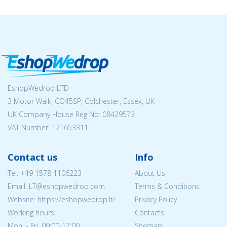
EshopWedrop LTD
3 Motor Walk, CO45SP, Colchester, Essex, UK
UK Company House Reg No:
08429573
VAT Number: 171653311
Contact us
Info
Tel:
+49 1578 1106223
About Us
Email:
LT@eshopwedrop.com
Terms & Conditions
Website: https://eshopwedrop.lt/
Privacy Policy
Working hours:
Contacts
Mon. - Fri. 09:00-17:00
Sitemap