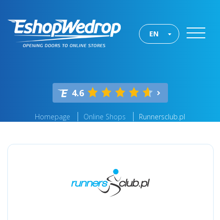
EN
4.6
Homepage
Online Shops
Runnersclub.pl