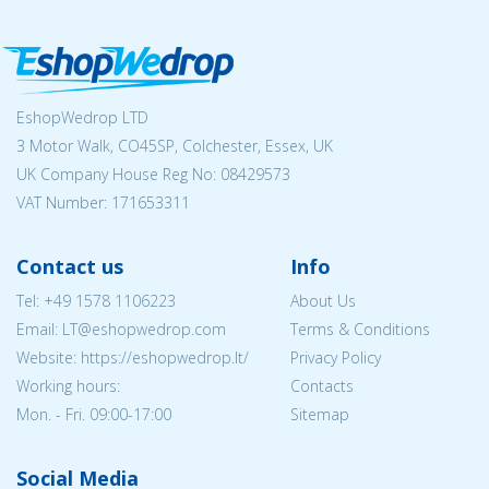
EshopWedrop LTD
3 Motor Walk, CO45SP, Colchester, Essex, UK
UK Company House Reg No:
08429573
VAT Number: 171653311
Contact us
Info
Tel:
+49 1578 1106223
About Us
Email:
LT@eshopwedrop.com
Terms & Conditions
Website: https://eshopwedrop.lt/
Privacy Policy
Working hours:
Contacts
Mon. - Fri. 09:00-17:00
Sitemap
Social Media