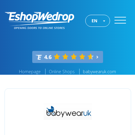
EN
4.6
Homepage
Online Shops
babywearuk.com