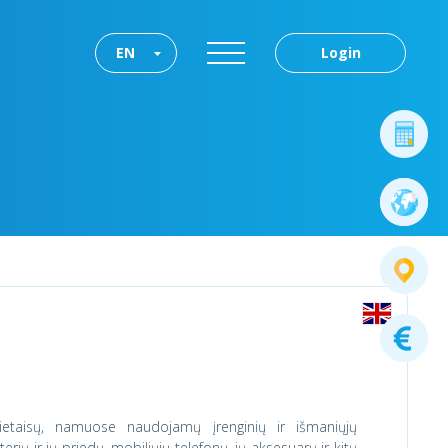
EN
Login
rietaisų, namuose naudojamų įrenginių ir išmaniųjų
erių ir jų priedų, mobiliųjų telefonų, jų aksesuarų ir kitų