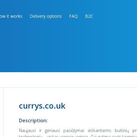
ow it works
Delivery options
FAQ
B2C
currys.co.uk
Description:
Naujausi ir geriausi pasiūlymai ieškantiems buitinių p
technologijų - viskas vienoje vietoje. Čia galima rasti kompiut