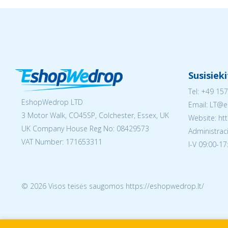
Susisiek
Tel:
+49 157
EshopWedrop LTD
Email:
LT@e
3 Motor Walk, CO45SP, Colchester, Essex, UK
Website: ht
UK Company House Reg No:
08429573
Administraci
VAT Number: 171653311
I-V 09:00-17
© 2026 Visos teisės saugomos https://eshopwedrop.lt/