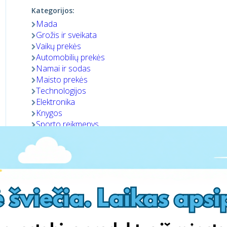
Kategorijos:
Mada
Grožis ir sveikata
Vaikų prekės
Automobilių prekės
Namai ir sodas
Maisto prekės
Technologijos
Elektronika
Knygos
Sporto reikmenys
Dovanos
Prekės gyvūnams
Aplankyti parduotuvę