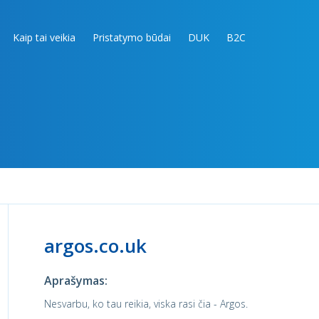
Kaip tai veikia
Pristatymo būdai
DUK
B2C
argos.co.uk
Aprašymas:
Nesvarbu, ko tau reikia, viska rasi čia - Argos.