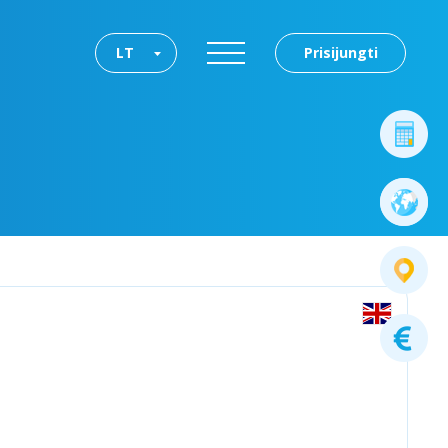
LT
Prisijungti