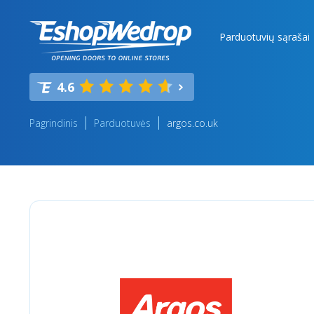
Parduotuvių sąrašai
4.6
Pagrindinis
Parduotuvės
argos.co.uk