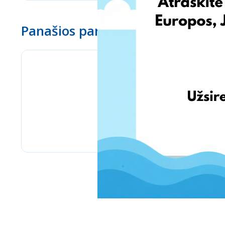
Panašios parduotuvės
Bizitoys