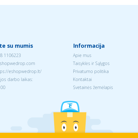
ite su mumis
Informacija
8 1106223
Apie mus
shopwedrop.com
Taisyklės ir Sąlygos
tps://eshopwedrop.lt/
Privatumo politika
jos darbo laikas:
Kontaktai
:00
Svetainės žemėlapis