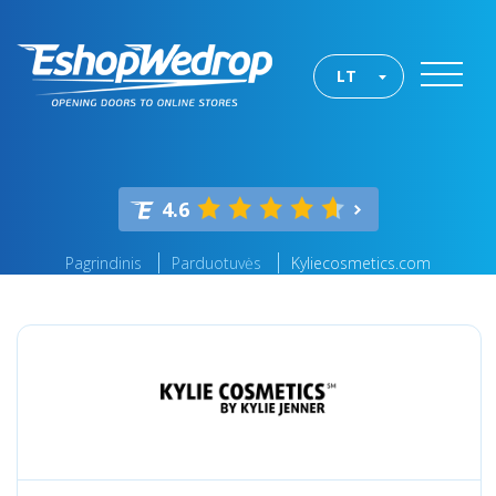
LT
4.6
Pagrindinis
Parduotuvės
Kyliecosmetics.com