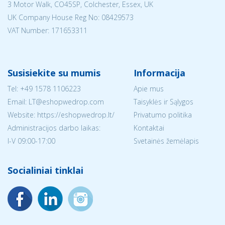
3 Motor Walk, CO45SP, Colchester, Essex, UK
UK Company House Reg No:
08429573
VAT Number: 171653311
Susisiekite su mumis
Informacija
Tel:
+49 1578 1106223
Apie mus
Email:
LT@eshopwedrop.com
Taisyklės ir Sąlygos
Website: https://eshopwedrop.lt/
Privatumo politika
Administracijos darbo laikas:
Kontaktai
I-V 09:00-17:00
Svetainės žemėlapis
Socialiniai tinklai