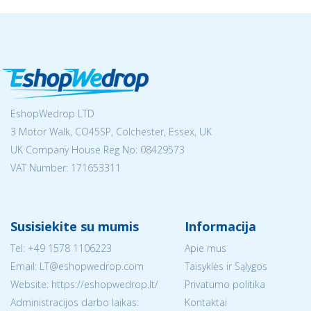
EshopWedrop LTD
3 Motor Walk, CO45SP, Colchester, Essex, UK
UK Company House Reg No:
08429573
VAT Number: 171653311
Susisiekite su mumis
Informacija
Tel:
+49 1578 1106223
Apie mus
Email:
LT@eshopwedrop.com
Taisyklės ir Sąlygos
Website: https://eshopwedrop.lt/
Privatumo politika
Administracijos darbo laikas:
Kontaktai