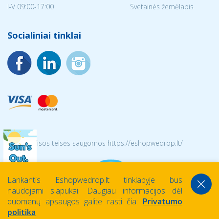
I-V 09:00-17:00
Svetainės žemėlapis
Socialiniai tinklai
© 2026 Visos teisės saugomos https://eshopwedrop.lt/
Lankantis Eshopwedrop.lt tinklapyje bus
naudojami slapukai. Daugiau informacijos dėl
duomenų apsaugos galite rasti čia:
Privatumo
politika