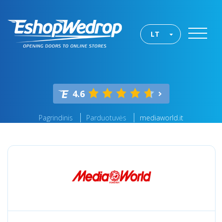
LT
4.6
Pagrindinis
Parduotuvės
mediaworld.it