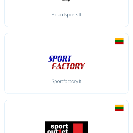
Boardsports.lt
Sportfactory.lt