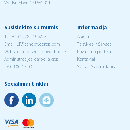
VAT Number: 171653311
Susisiekite su mumis
Informacija
Tel:
+49 1578 1106223
Apie mus
Email:
LT@eshopwedrop.com
Taisyklės ir Sąlygos
Website: https://eshopwedrop.lt/
Privatumo politika
Administracijos darbo laikas:
Kontaktai
I-V 09:00-17:00
Svetainės žemėlapis
Socialiniai tinklai