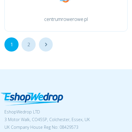
centrumrowerowe.pl
1
2
...
EshopWedrop LTD
3 Motor Walk, CO45SP, Colchester, Essex, UK
UK Company House Reg No:
08429573