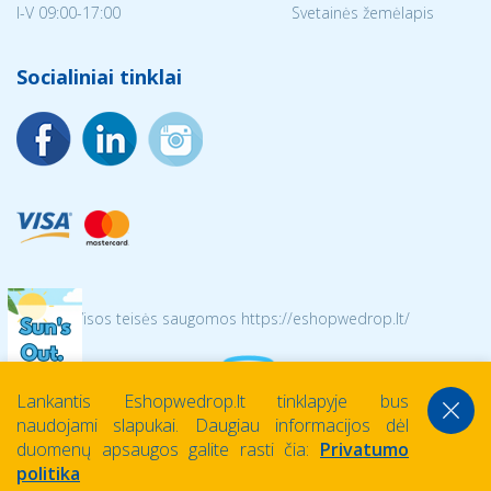
I-V 09:00-17:00
Svetainės žemėlapis
Socialiniai tinklai
© 2026 Visos teisės saugomos https://eshopwedrop.lt/
Lankantis Eshopwedrop.lt tinklapyje bus
naudojami slapukai. Daugiau informacijos dėl
duomenų apsaugos galite rasti čia:
Privatumo
politika