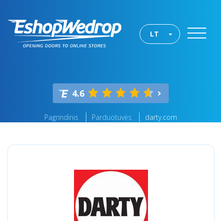
LT
4.6
Pagrindinis
Parduotuvės
darty.com