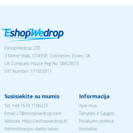
EshopWedrop LTD
3 Motor Walk, CO45SP, Colchester, Essex, UK
UK Company House Reg No:
08429573
VAT Number: 171653311
Susisiekite su mumis
Informacija
Tel:
+49 1578 1106223
Apie mus
Email:
LT@eshopwedrop.com
Taisyklės ir Sąlygos
Website: https://eshopwedrop.lt/
Privatumo politika
Administracijos darbo laikas:
Kontaktai