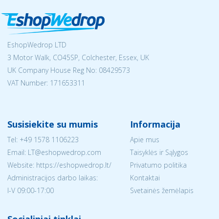
EshopWedrop LTD
3 Motor Walk, CO45SP, Colchester, Essex, UK
UK Company House Reg No:
08429573
VAT Number: 171653311
Susisiekite su mumis
Informacija
Tel:
+49 1578 1106223
Apie mus
Email:
LT@eshopwedrop.com
Taisyklės ir Sąlygos
Website: https://eshopwedrop.lt/
Privatumo politika
Administracijos darbo laikas:
Kontaktai
I-V 09:00-17:00
Svetainės žemėlapis