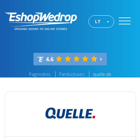
LT
4.6
Pagrindinis
Parduotuvės
quelle.de