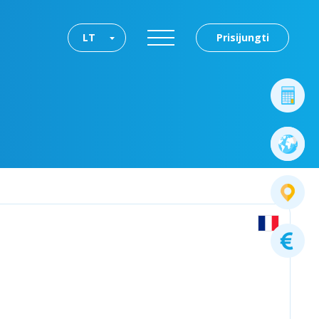
LT
Prisijungti