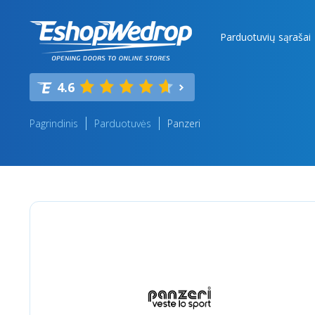
Parduotuvių sąrašai
4.6
Pagrindinis
Parduotuvės
Panzeri