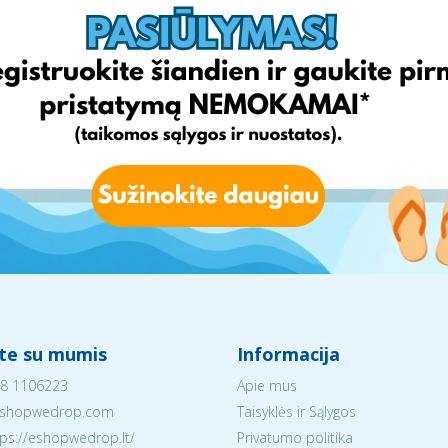
ite su mumis
Informacija
8 1106223
Apie mus
shopwedrop.com
Taisyklės ir Sąlygos
tps://eshopwedrop.lt/
Privatumo politika