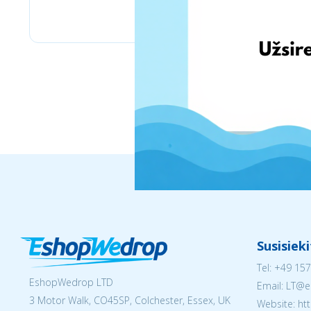
BioLife.lt
Susisiek
Tel:
+49 157
EshopWedrop LTD
Email:
LT@e
3 Motor Walk, CO45SP, Colchester, Essex, UK
Website: ht