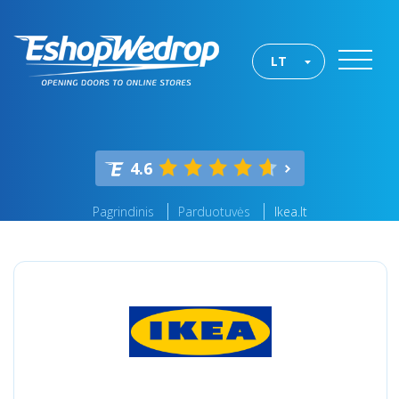
LT
4.6
Pagrindinis
Parduotuvės
Ikea.lt