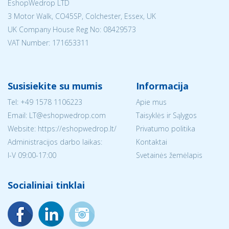
EshopWedrop LTD
3 Motor Walk, CO45SP, Colchester, Essex, UK
UK Company House Reg No:
08429573
VAT Number: 171653311
Susisiekite su mumis
Informacija
Tel:
+49 1578 1106223
Apie mus
Email:
LT@eshopwedrop.com
Taisyklės ir Sąlygos
Website: https://eshopwedrop.lt/
Privatumo politika
Administracijos darbo laikas:
Kontaktai
I-V 09:00-17:00
Svetainės žemėlapis
Socialiniai tinklai