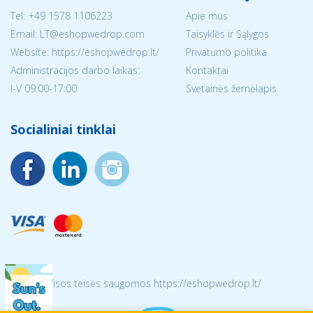
Tel:
+49 1578 1106223
Apie mus
Email:
LT@eshopwedrop.com
Taisyklės ir Sąlygos
Website: https://eshopwedrop.lt/
Privatumo politika
Administracijos darbo laikas:
Kontaktai
I-V 09:00-17:00
Svetainės žemėlapis
Socialiniai tinklai
© 2026 Visos teisės saugomos https://eshopwedrop.lt/