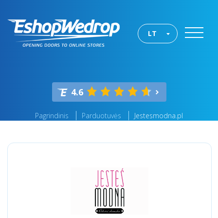
LT
4.6
Pagrindinis
Parduotuvės
Jestesmodna.pl