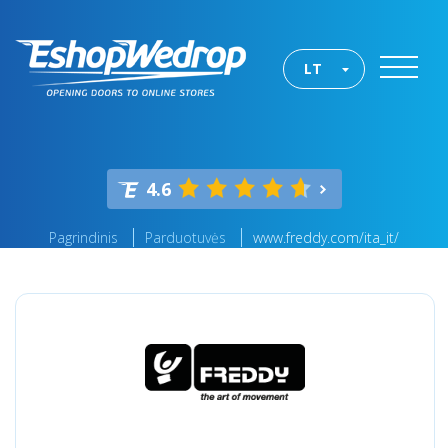
LT
4.6
Pagrindinis
Parduotuvės
www.freddy.com/ita_it/