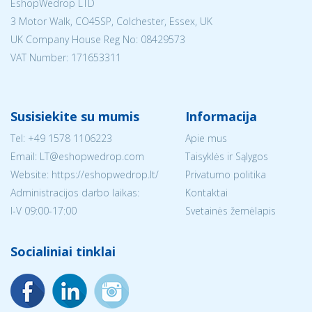
EshopWedrop LTD
3 Motor Walk, CO45SP, Colchester, Essex, UK
UK Company House Reg No:
08429573
VAT Number: 171653311
Susisiekite su mumis
Informacija
Tel:
+49 1578 1106223
Apie mus
Email:
LT@eshopwedrop.com
Taisyklės ir Sąlygos
Website: https://eshopwedrop.lt/
Privatumo politika
Administracijos darbo laikas:
Kontaktai
I-V 09:00-17:00
Svetainės žemėlapis
Socialiniai tinklai