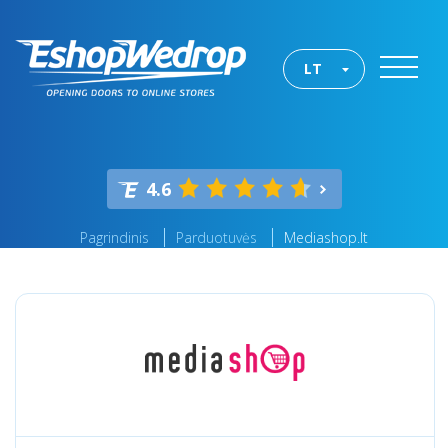
LT
4.6
Pagrindinis
Parduotuvės
Mediashop.lt