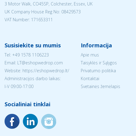
3 Motor Walk, CO45SP, Colchester, Essex, UK
UK Company House Reg No:
08429573
VAT Number: 171653311
Susisiekite su mumis
Informacija
Tel:
+49 1578 1106223
Apie mus
Email:
LT@eshopwedrop.com
Taisyklės ir Sąlygos
Website: https://eshopwedrop.lt/
Privatumo politika
Administracijos darbo laikas:
Kontaktai
I-V 09:00-17:00
Svetainės žemėlapis
Socialiniai tinklai