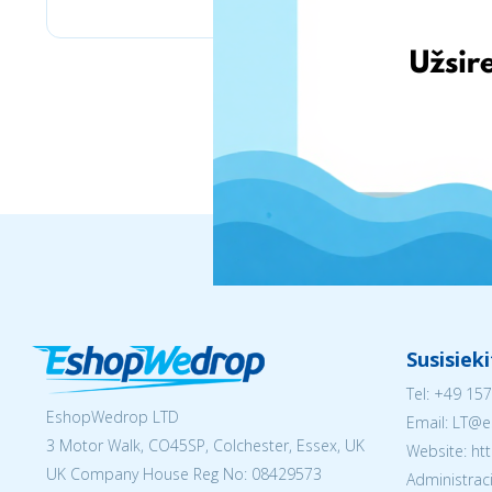
Susisiek
Tel:
+49 157
EshopWedrop LTD
Email:
LT@e
3 Motor Walk, CO45SP, Colchester, Essex, UK
Website: ht
UK Company House Reg No:
08429573
Administraci