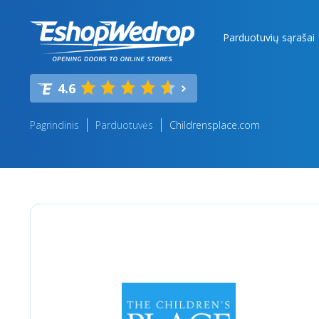
Parduotuvių sąrašai
4.6
Pagrindinis
Parduotuvės
Childrensplace.com