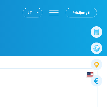
LT
Prisijungti