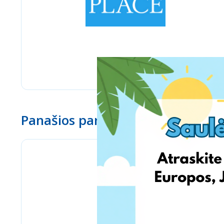
Panašios parduotuvės
Bizitoys