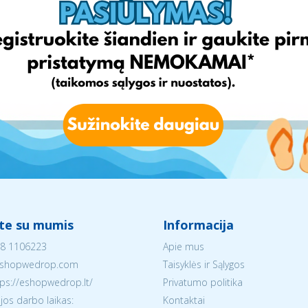
ite su mumis
Informacija
8 1106223
Apie mus
shopwedrop.com
Taisyklės ir Sąlygos
tps://eshopwedrop.lt/
Privatumo politika
jos darbo laikas:
Kontaktai