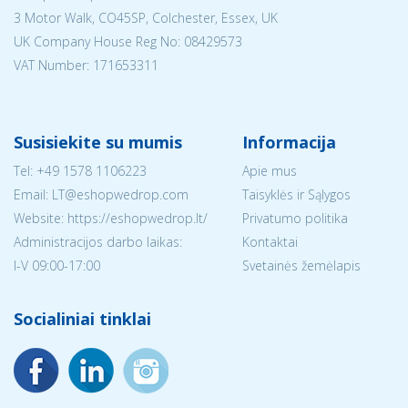
3 Motor Walk, CO45SP, Colchester, Essex, UK
UK Company House Reg No:
08429573
VAT Number: 171653311
Susisiekite su mumis
Informacija
Tel:
+49 1578 1106223
Apie mus
Email:
LT@eshopwedrop.com
Taisyklės ir Sąlygos
Website: https://eshopwedrop.lt/
Privatumo politika
Administracijos darbo laikas:
Kontaktai
I-V 09:00-17:00
Svetainės žemėlapis
Socialiniai tinklai