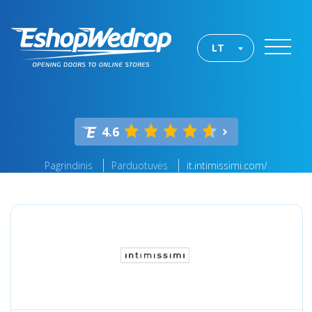
LT
4.6
Pagrindinis
Parduotuvės
it.intimissimi.com/