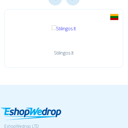
Stilingos.lt
EshopWedrop LTD