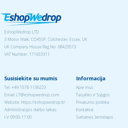
EshopWedrop LTD
3 Motor Walk, CO45SP, Colchester, Essex, UK
UK Company House Reg No:
08429573
VAT Number: 171653311
Susisiekite su mumis
Informacija
Tel:
+49 1578 1106223
Apie mus
Email:
LT@eshopwedrop.com
Taisyklės ir Sąlygos
Website: https://eshopwedrop.lt/
Privatumo politika
Administracijos darbo laikas:
Kontaktai
I-V 09:00-17:00
Svetainės žemėlapis