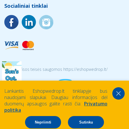
Socialiniai tinklai
© 2026 Visos teisės saugomos https://eshopwedrop.lt/
Lankantis Eshopwedrop.lt tinklapyje bus
naudojami slapukai. Daugiau informacijos dėl
duomenų apsaugos galite rasti čia:
Privatumo
politika
Nepriimti
Sutinku