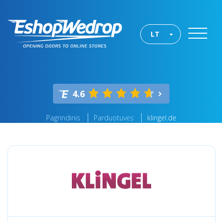
LT
4.6
Pagrindinis
Parduotuvės
klingel.de