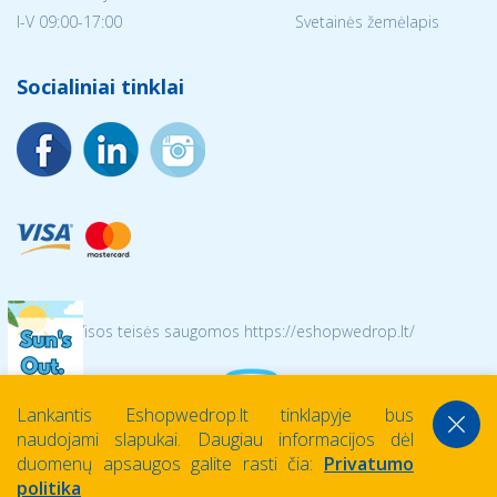
I-V 09:00-17:00
Svetainės žemėlapis
Socialiniai tinklai
© 2026 Visos teisės saugomos https://eshopwedrop.lt/
Lankantis Eshopwedrop.lt tinklapyje bus
naudojami slapukai. Daugiau informacijos dėl
duomenų apsaugos galite rasti čia:
Privatumo
politika