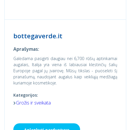
bottegaverde.it
Aprašymas:
Galėdama pasigirti daugiau nei 6,700 rūšių aptinkamai
augalais, Italija yra viena iš labiausiai klestinčių šalių
Europoje pagal jų įvairovę. Mūsų tikslas - puoselėti šį
pranašumą, naudojant augalus kaip veikliąją medžiagą
kuriamoje kosmetikoje.
Kategorijos:
Grožis ir sveikata
Aplankyti parduotuvę