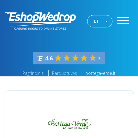
LT
4.6
Pagrindinis
Parduotuvės
bottegaverde.it