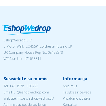
EshopWedrop LTD
3 Motor Walk, CO45SP, Colchester, Essex, UK
UK Company House Reg No:
08429573
VAT Number: 171653311
Susisiekite su mumis
Informacija
Tel:
+49 1578 1106223
Apie mus
Email:
LT@eshopwedrop.com
Taisyklės ir Sąlygos
Website: https://eshopwedrop.lt/
Privatumo politika
Administracijos darbo laikas:
Kontaktai