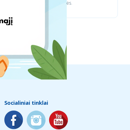
trinkelėms ir aplinkotvarkos prekės.
Socialiniai tinklai