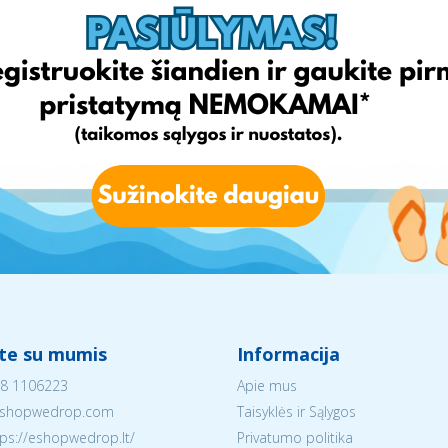
Chemija 
ite su mumis
Informacija
8 1106223
Apie mus
shopwedrop.com
Taisyklės ir Sąlygos
tps://eshopwedrop.lt/
Privatumo politika