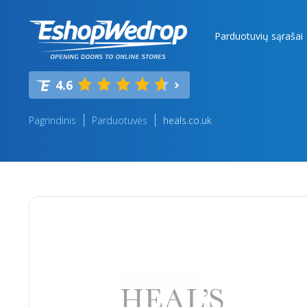
Parduotuvių sąrašai
4.6
Pagrindinis
Parduotuvės
heals.co.uk