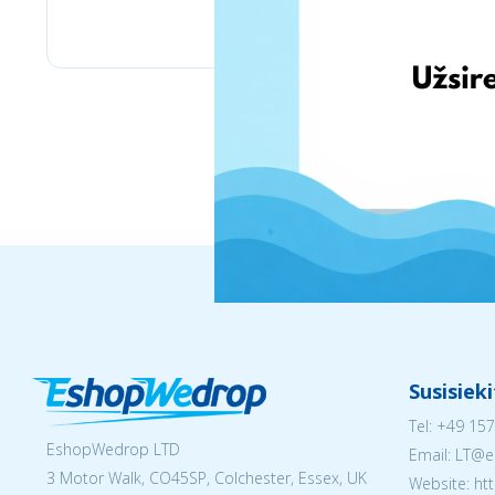
Pyramid
Susisiek
Tel:
+49 157
EshopWedrop LTD
Email:
LT@e
3 Motor Walk, CO45SP, Colchester, Essex, UK
Website: ht