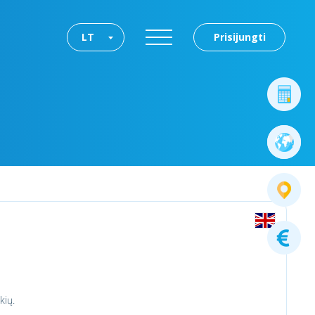
LT
Prisijungti
kių.