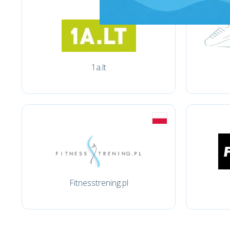
1a.lt
Fitnesstrening.pl