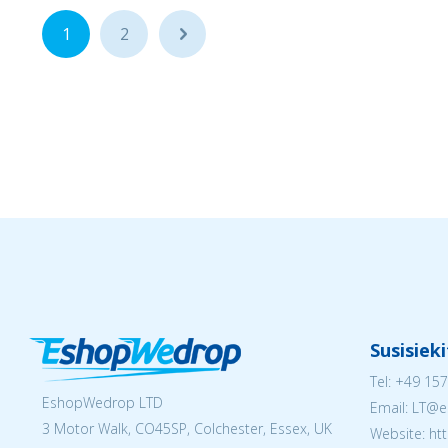
1
2
...
Susisiek
Tel:
+49 157
EshopWedrop LTD
Email:
LT@e
3 Motor Walk, CO45SP, Colchester, Essex, UK
Website: ht