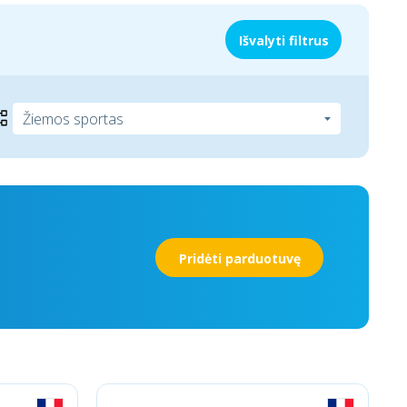
Išvalyti filtrus
Pridėti parduotuvę