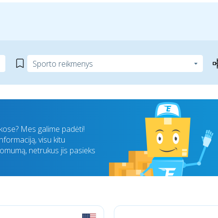
nkose? Mes galime padėti!
formaciją, visu kitu
komumą, netrukus jis pasieks