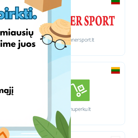
Winnersport.lt
Imuperku.lt