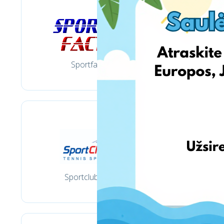
Sportfactory.lt
Sportclub-tennis.lt