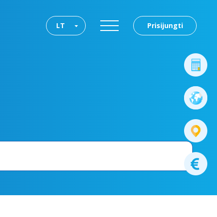
LT
Prisijungti