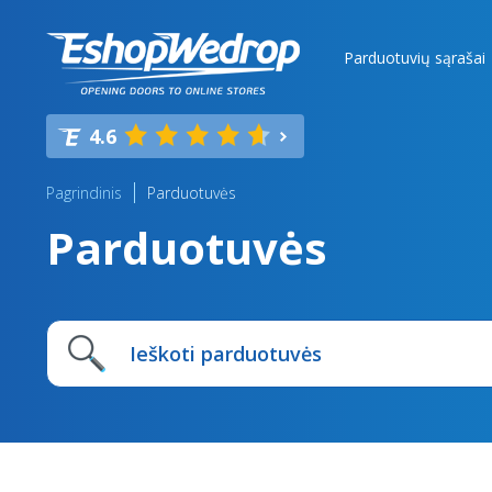
Parduotuvių sąrašai
4.6
Pagrindinis
Parduotuvės
Parduotuvės