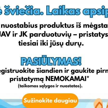
Sport1outlet.lt
Sportsman.lt
Sportylady.lt
Zvejoklis.lt