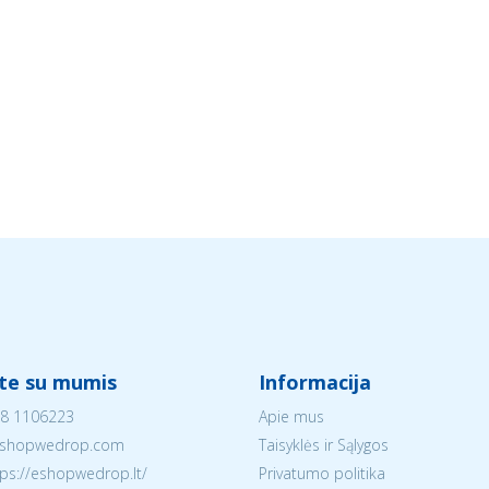
ite su mumis
Informacija
8 1106223
Apie mus
shopwedrop.com
Taisyklės ir Sąlygos
tps://eshopwedrop.lt/
Privatumo politika