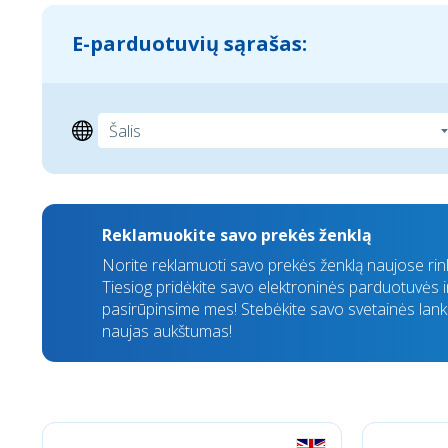
E-parduotuvių sąrašas:
Reklamuokite savo prekės ženklą
Norite reklamuoti savo prekės ženklą naujose ri
Tiesiog pridėkite savo elektroninės parduotuvės in
pasirūpinsime mes! Stebėkite savo svetainės lan
naujas aukštumas!