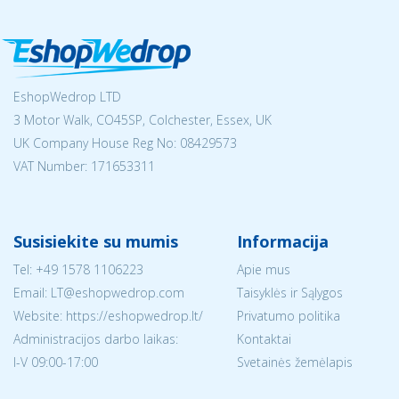
EshopWedrop LTD
3 Motor Walk, CO45SP, Colchester, Essex, UK
UK Company House Reg No:
08429573
VAT Number: 171653311
Susisiekite su mumis
Informacija
Tel:
+49 1578 1106223
Apie mus
Email:
LT@eshopwedrop.com
Taisyklės ir Sąlygos
Website: https://eshopwedrop.lt/
Privatumo politika
Administracijos darbo laikas:
Kontaktai
I-V 09:00-17:00
Svetainės žemėlapis