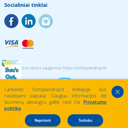
Socialiniai tinklai
© 2026 Visos teisės saugomos https://eshopwedrop.lt/
Lankantis Eshopwedrop.lt tinklapyje bus
naudojami slapukai. Daugiau informacijos dėl
duomenų apsaugos galite rasti čia:
Privatumo
politika
Nepriimti
Sutinku