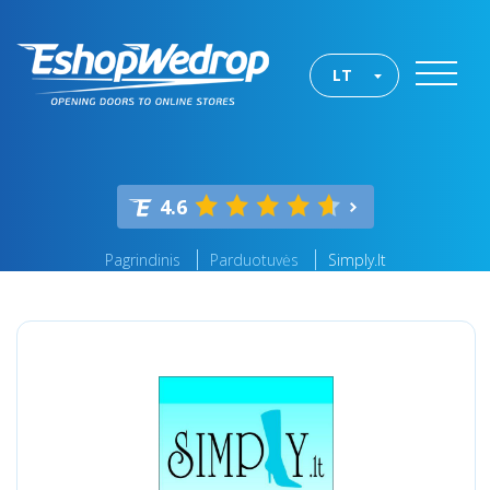
LT
4.6
Pagrindinis
Parduotuvės
Simply.lt