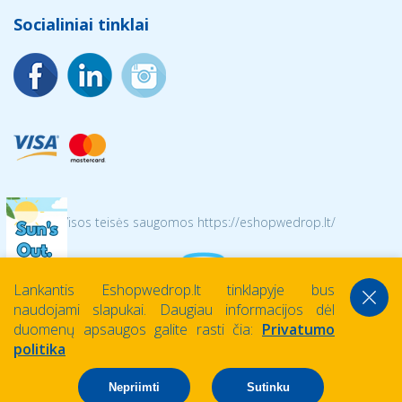
Socialiniai tinklai
© 2026 Visos teisės saugomos https://eshopwedrop.lt/
Lankantis Eshopwedrop.lt tinklapyje bus
naudojami slapukai. Daugiau informacijos dėl
duomenų apsaugos galite rasti čia:
Privatumo
politika
Nepriimti
Sutinku