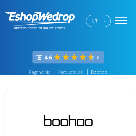
LT
4.6
Pagrindinis
Parduotuvės
Boohoo