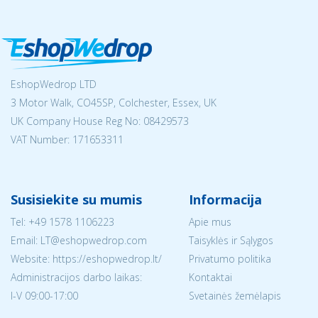
EshopWedrop LTD
3 Motor Walk, CO45SP, Colchester, Essex, UK
UK Company House Reg No:
08429573
VAT Number: 171653311
Susisiekite su mumis
Informacija
Tel:
+49 1578 1106223
Apie mus
Email:
LT@eshopwedrop.com
Taisyklės ir Sąlygos
Website: https://eshopwedrop.lt/
Privatumo politika
Administracijos darbo laikas:
Kontaktai
I-V 09:00-17:00
Svetainės žemėlapis