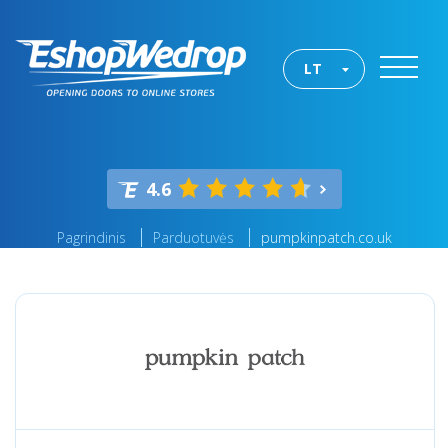
LT
4.6
Pagrindinis
Parduotuvės
pumpkinpatch.co.uk