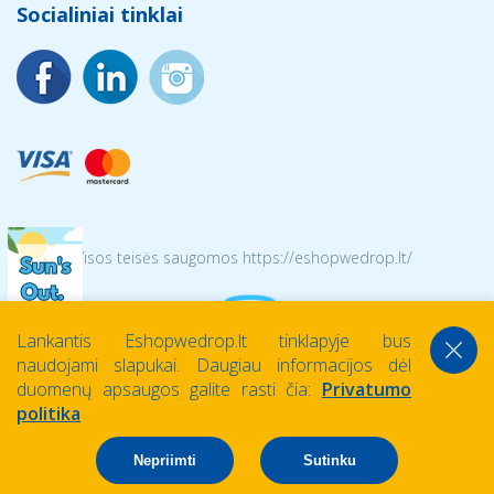
Socialiniai tinklai
© 2026 Visos teisės saugomos https://eshopwedrop.lt/
Lankantis Eshopwedrop.lt tinklapyje bus
naudojami slapukai. Daugiau informacijos dėl
duomenų apsaugos galite rasti čia:
Privatumo
politika
Nepriimti
Sutinku