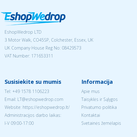
EshopWedrop LTD
3 Motor Walk, CO45SP, Colchester, Essex, UK
UK Company House Reg No:
08429573
VAT Number: 171653311
Susisiekite su mumis
Informacija
Tel:
+49 1578 1106223
Apie mus
Email:
LT@eshopwedrop.com
Taisyklės ir Sąlygos
Website: https://eshopwedrop.lt/
Privatumo politika
Administracijos darbo laikas:
Kontaktai
I-V 09:00-17:00
Svetainės žemėlapis