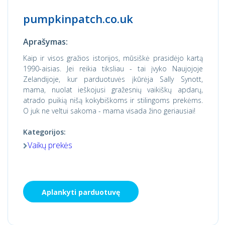
pumpkinpatch.co.uk
Aprašymas:
Kaip ir visos gražios istorijos, mūsiškė prasidėjo kartą
1990-aisias. Jei reikia tiksliau - tai įvyko Naujojoje
Zelandijoje, kur parduotuvės įkūrėja Sally Synott,
mama, nuolat ieškojusi gražesnių vaikiškų apdarų,
atrado puikią nišą kokybiškoms ir stilingoms prekėms.
O juk ne veltui sakoma - mama visada žino geriausiai!
Kategorijos:
Vaikų prekės
Aplankyti parduotuvę