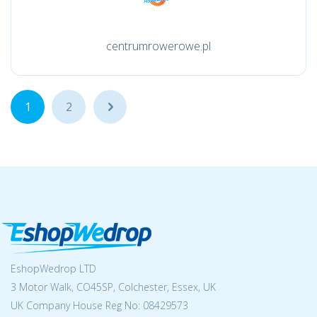
centrumrowerowe.pl
1
2
...
EshopWedrop LTD
3 Motor Walk, CO45SP, Colchester, Essex, UK
UK Company House Reg No:
08429573