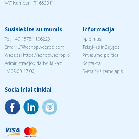
VAT Number: 171653311
Susisiekite su mumis
Informacija
Tel:
+49 1578 1106223
Apie mus
Email:
LT@eshopwedrop.com
Taisyklės ir Sąlygos
Website: https://eshopwedrop.lt/
Privatumo politika
Administracijos darbo laikas:
Kontaktai
I-V 09:00-17:00
Svetainės žemėlapis
Socialiniai tinklai