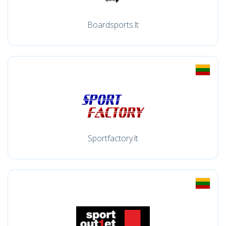
Boardsports.lt
Sportfactory.lt