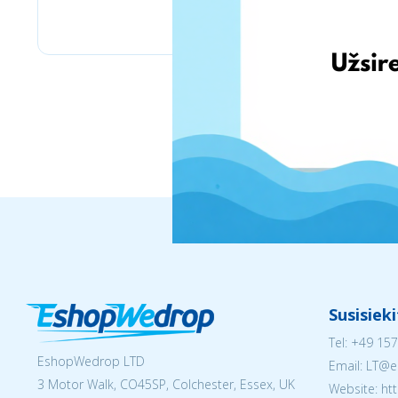
Labaratoire pins
Susisiek
Tel:
+49 157
EshopWedrop LTD
Email:
LT@e
3 Motor Walk, CO45SP, Colchester, Essex, UK
Website: ht