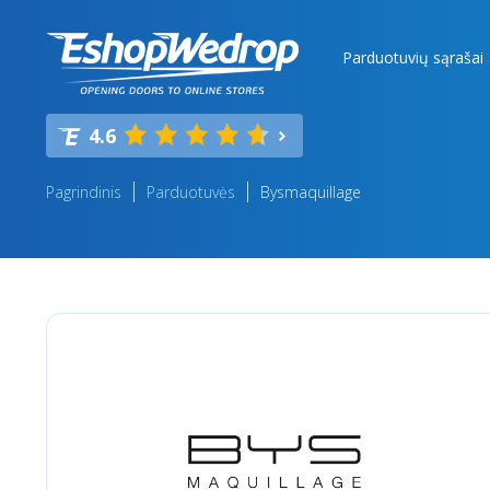
Parduotuvių sąrašai
4.6
Pagrindinis
Parduotuvės
Bysmaquillage