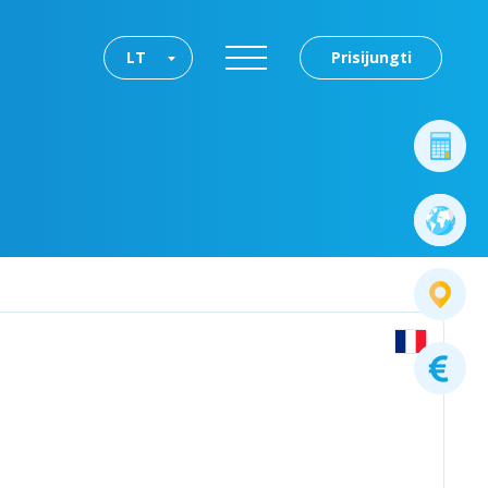
LT
Prisijungti