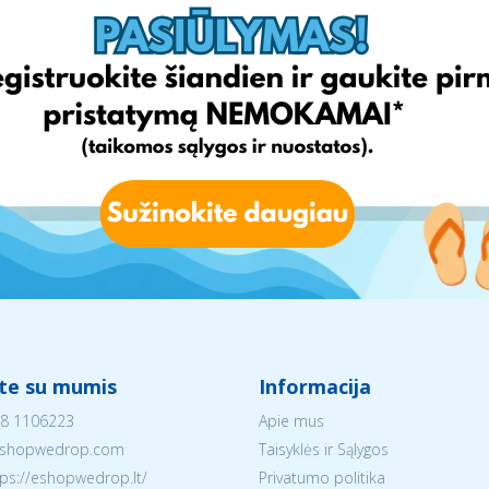
ite su mumis
Informacija
8 1106223
Apie mus
shopwedrop.com
Taisyklės ir Sąlygos
tps://eshopwedrop.lt/
Privatumo politika