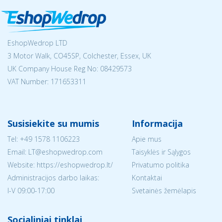
EshopWedrop LTD
3 Motor Walk, CO45SP, Colchester, Essex, UK
UK Company House Reg No:
08429573
VAT Number: 171653311
Susisiekite su mumis
Informacija
Tel:
+49 1578 1106223
Apie mus
Email:
LT@eshopwedrop.com
Taisyklės ir Sąlygos
Website: https://eshopwedrop.lt/
Privatumo politika
Administracijos darbo laikas:
Kontaktai
I-V 09:00-17:00
Svetainės žemėlapis
Socialiniai tinklai