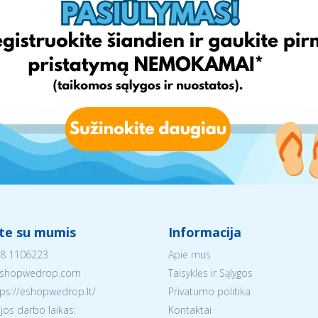
ite su mumis
Informacija
8 1106223
Apie mus
shopwedrop.com
Taisyklės ir Sąlygos
tps://eshopwedrop.lt/
Privatumo politika
jos darbo laikas:
Kontaktai