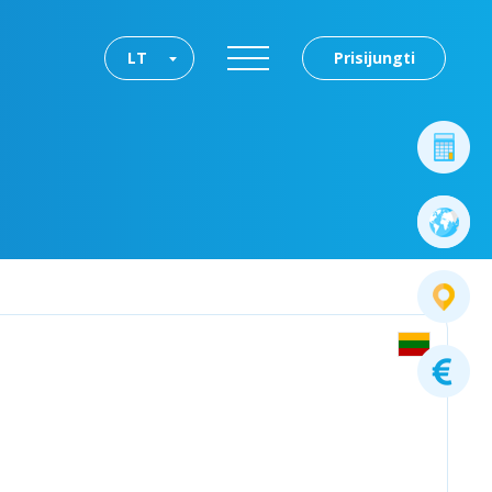
LT
Prisijungti