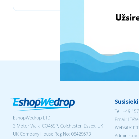
Susisiek
Tel:
+49 157
EshopWedrop LTD
Email:
LT@e
3 Motor Walk, CO45SP, Colchester, Essex, UK
Website: ht
UK Company House Reg No:
08429573
Administraci