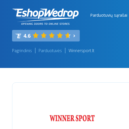
Parduotuvių sąrašai
4.6
Pagrindinis
Parduotuvės
Winnersport.lt