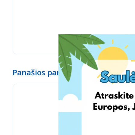
Panašios parduotuvės
BioLife.lt