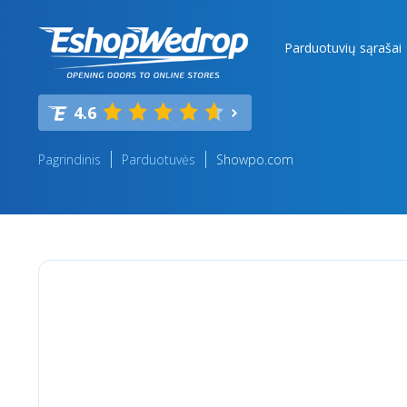
Parduotuvių sąrašai
4.6
Pagrindinis
Parduotuvės
Showpo.com