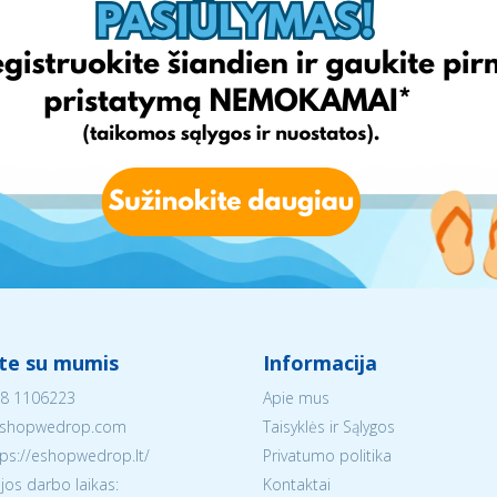
ite su mumis
Informacija
8 1106223
Apie mus
shopwedrop.com
Taisyklės ir Sąlygos
tps://eshopwedrop.lt/
Privatumo politika
jos darbo laikas:
Kontaktai