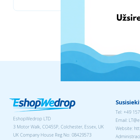
Susisiek
Tel:
+49 157
EshopWedrop LTD
Email:
LT@e
3 Motor Walk, CO45SP, Colchester, Essex, UK
Website: ht
UK Company House Reg No:
08429573
Administraci