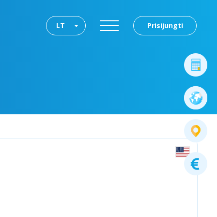
LT
Prisijungti