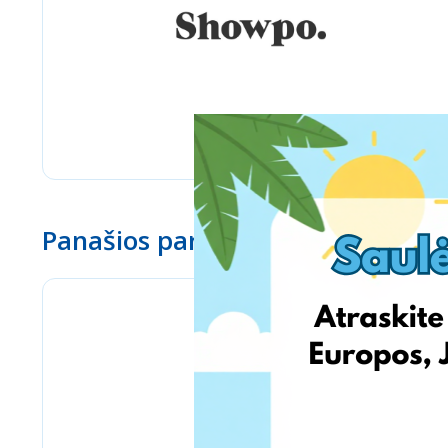
Panašios parduotuvės
Stilingos.lt