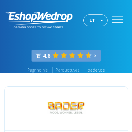
LT
4.6
Pagrindinis
Parduotuvės
bader.de