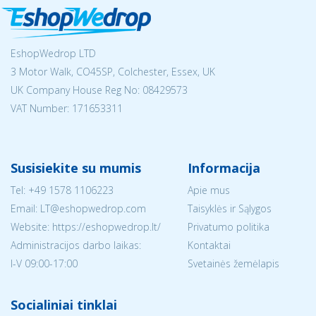
EshopWedrop LTD
3 Motor Walk, CO45SP, Colchester, Essex, UK
UK Company House Reg No:
08429573
VAT Number: 171653311
Susisiekite su mumis
Informacija
Tel:
+49 1578 1106223
Apie mus
Email:
LT@eshopwedrop.com
Taisyklės ir Sąlygos
Website: https://eshopwedrop.lt/
Privatumo politika
Administracijos darbo laikas:
Kontaktai
I-V 09:00-17:00
Svetainės žemėlapis
Socialiniai tinklai