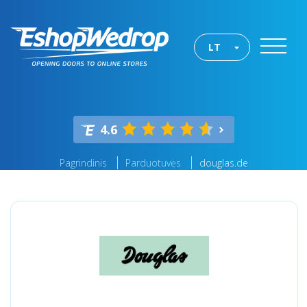
LT
4.6
Pagrindinis
Parduotuvės
douglas.de