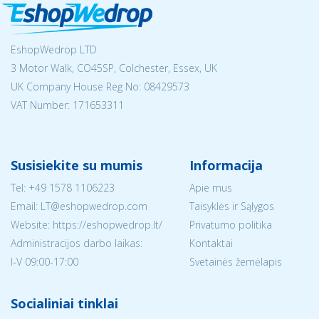
EshopWedrop LTD
3 Motor Walk, CO45SP, Colchester, Essex, UK
UK Company House Reg No:
08429573
VAT Number: 171653311
Susisiekite su mumis
Informacija
Tel:
+49 1578 1106223
Apie mus
Email:
LT@eshopwedrop.com
Taisyklės ir Sąlygos
Website: https://eshopwedrop.lt/
Privatumo politika
Administracijos darbo laikas:
Kontaktai
I-V 09:00-17:00
Svetainės žemėlapis
Socialiniai tinklai