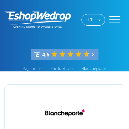
LT
4.6
Pagrindinis
Parduotuvės
Blancheporte