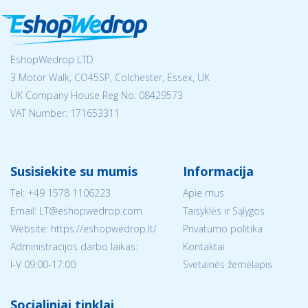
EshopWedrop LTD
3 Motor Walk, CO45SP, Colchester, Essex, UK
UK Company House Reg No:
08429573
VAT Number: 171653311
Susisiekite su mumis
Informacija
Tel:
+49 1578 1106223
Apie mus
Email:
LT@eshopwedrop.com
Taisyklės ir Sąlygos
Website: https://eshopwedrop.lt/
Privatumo politika
Administracijos darbo laikas:
Kontaktai
I-V 09:00-17:00
Svetainės žemėlapis
Socialiniai tinklai