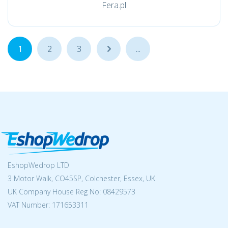
Fera.pl
1
2
3
...
...
EshopWedrop LTD
3 Motor Walk, CO45SP, Colchester, Essex, UK
UK Company House Reg No:
08429573
VAT Number: 171653311