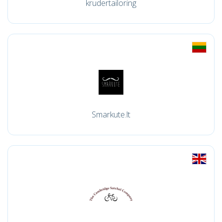
krudertailoring
Smarkute.lt