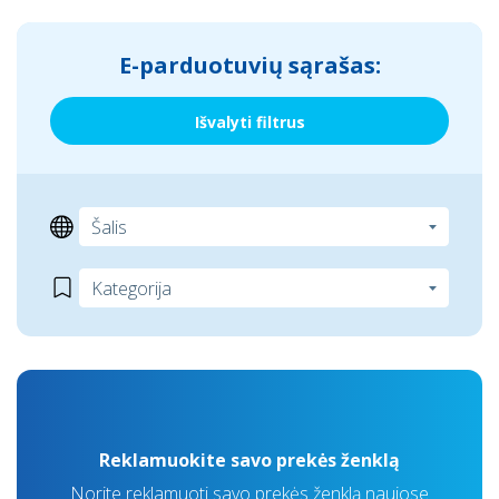
E-parduotuvių sąrašas:
Išvalyti filtrus
Reklamuokite savo prekės ženklą
Norite reklamuoti savo prekės ženklą naujose