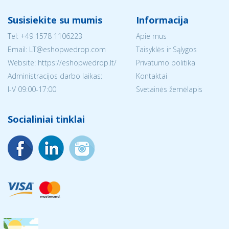
Susisiekite su mumis
Informacija
Tel:
+49 1578 1106223
Apie mus
Email:
LT@eshopwedrop.com
Taisyklės ir Sąlygos
Website: https://eshopwedrop.lt/
Privatumo politika
Administracijos darbo laikas:
Kontaktai
I-V 09:00-17:00
Svetainės žemėlapis
Socialiniai tinklai