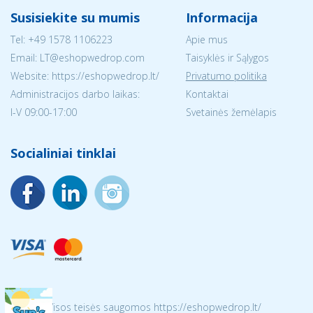
Susisiekite su mumis
Informacija
Tel:
+49 1578 1106223
Apie mus
Email:
LT@eshopwedrop.com
Taisyklės ir Sąlygos
Website: https://eshopwedrop.lt/
Privatumo politika
Administracijos darbo laikas:
Kontaktai
I-V 09:00-17:00
Svetainės žemėlapis
Socialiniai tinklai
© 2026 Visos teisės saugomos https://eshopwedrop.lt/