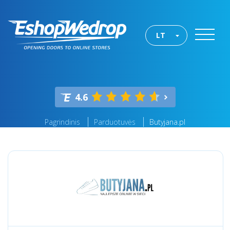
LT
4.6
Pagrindinis
Parduotuvės
Butyjana.pl