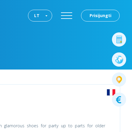
LT
Prisijungti
m glamorous shoes for party up to parts for older