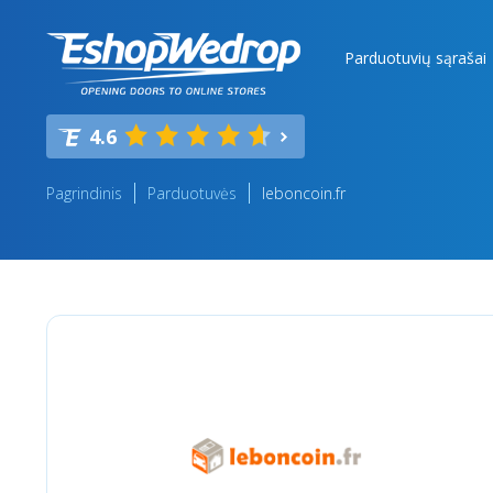
Parduotuvių sąrašai
4.6
Pagrindinis
Parduotuvės
leboncoin.fr