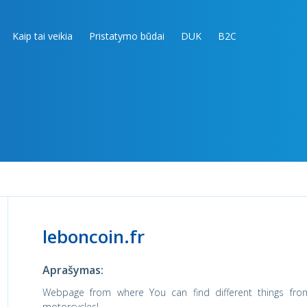
Kaip tai veikia
Pristatymo būdai
DUK
B2C
leboncoin.fr
Aprašymas:
Webpage from where You can find different things fro
motorcycles!