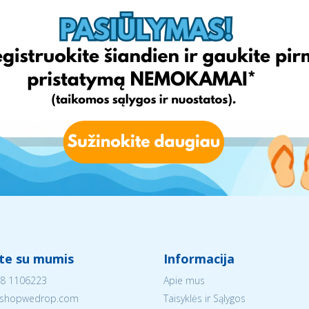
ite su mumis
Informacija
8 1106223
Apie mus
shopwedrop.com
Taisyklės ir Sąlygos