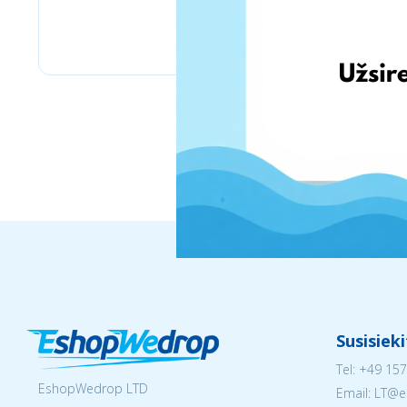
Stilingos.lt
Susisiek
Tel:
+49 157
EshopWedrop LTD
Email:
LT@e