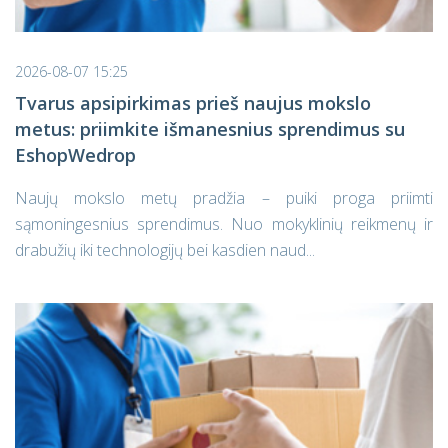
2026-08-07 15:25
Tvarus apsipirkimas prieš naujus mokslo
metus: priimkite išmanesnius sprendimus su
EshopWedrop
Naujų mokslo metų pradžia – puiki proga priimti
sąmoningesnius sprendimus. Nuo mokyklinių reikmenų ir
drabužių iki technologijų bei kasdien naud...