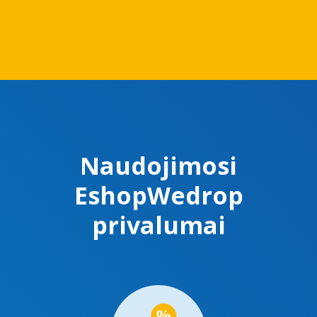
Naudojimosi
EshopWedrop
privalumai