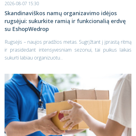
2026-08-07 15:30
Skandinaviškos namų organizavimo idėjos
rugsėjui: sukurkite ramią ir funkcionalią erdvę
su EshopWedrop
Rugsėjis – naujos pradžios metas. Sugrįžtant į įprastą ritmą
ir prasidedant intensyvesniam sezonui, tai puikus laikas
sukurti labiau organizuotu...