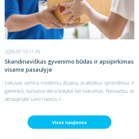
2026-07-10 11:39
Skandinaviškas gyvenimo būdas ir apsipirkimas
visame pasaulyje
Lietuviai vertina modernų dizainą, praktiškus sprendimus ir
gaminius, kuriuose dera kokybė bei tvarumas. Nesvarbu, ar
atnaujinate savo namus, r...
Visos naujienos