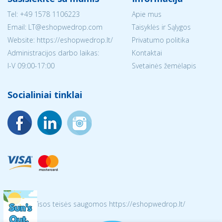
Tel:
+49 1578 1106223
Apie mus
Email:
LT@eshopwedrop.com
Taisyklės ir Sąlygos
Website: https://eshopwedrop.lt/
Privatumo politika
Administracijos darbo laikas:
Kontaktai
I-V 09:00-17:00
Svetainės žemėlapis
Socialiniai tinklai
© 2026 Visos teisės saugomos https://eshopwedrop.lt/