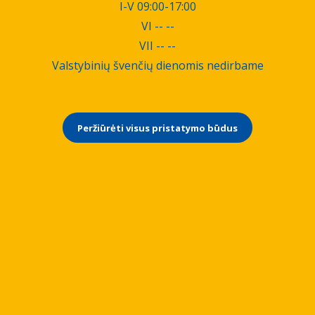
I-V 09:00-17:00
VI -- --
VII -- --
Valstybinių švenčių dienomis nedirbame
Peržiūrėti visus pristatymo būdus