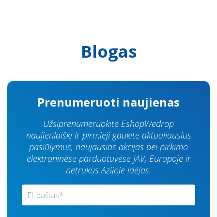
Blogas
Prenumeruoti naujienas
Užsiprenumeruokite EshopWedrop
naujienlaiškį ir pirmieji gaukite aktualiausius
pasiūlymus, naujausias akcijas bei pirkimo
elektroninėse parduotuvėse JAV, Europoje ir
netrukus Azijoje idėjas.