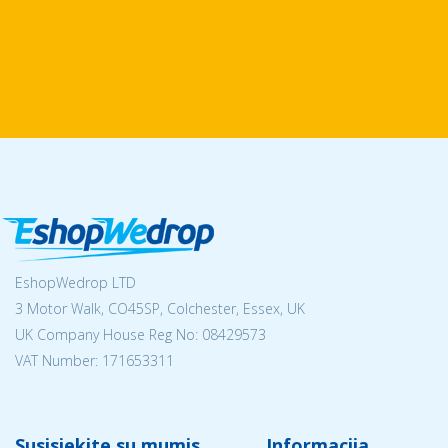
EshopWedrop LTD
3 Motor Walk, CO45SP, Colchester, Essex, UK
UK Company House Reg No:
08429573
VAT Number: 171653311
Susisiekite su mumis
Informacija