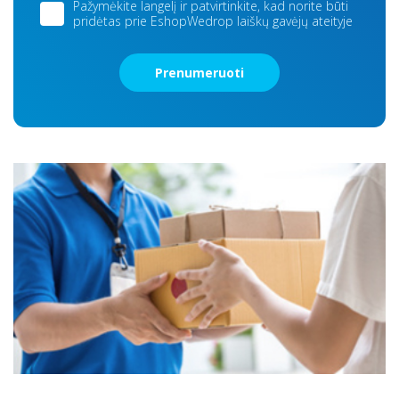
Pažymėkite langelį ir patvirtinkite, kad norite būti
pridėtas prie EshopWedrop laiškų gavėjų ateityje