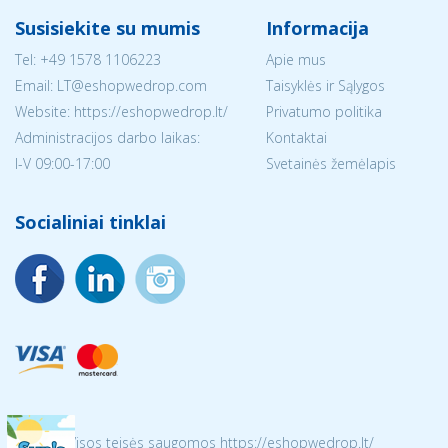
Susisiekite su mumis
Informacija
Tel:
+49 1578 1106223
Apie mus
Email:
LT@eshopwedrop.com
Taisyklės ir Sąlygos
Website: https://eshopwedrop.lt/
Privatumo politika
Administracijos darbo laikas:
Kontaktai
I-V 09:00-17:00
Svetainės žemėlapis
Socialiniai tinklai
© 2026 Visos teisės saugomos https://eshopwedrop.lt/