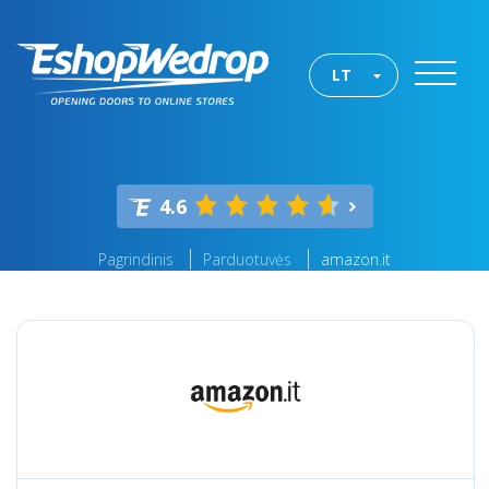
LT
4.6
Pagrindinis
Parduotuvės
amazon.it