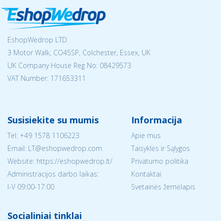
EshopWedrop LTD
3 Motor Walk, CO45SP, Colchester, Essex, UK
UK Company House Reg No:
08429573
VAT Number: 171653311
Susisiekite su mumis
Informacija
Tel:
+49 1578 1106223
Apie mus
Email:
LT@eshopwedrop.com
Taisyklės ir Sąlygos
Website: https://eshopwedrop.lt/
Privatumo politika
Administracijos darbo laikas:
Kontaktai
I-V 09:00-17:00
Svetainės žemėlapis
Socialiniai tinklai