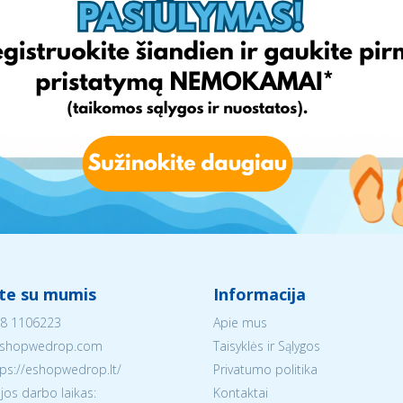
ite su mumis
Informacija
8 1106223
Apie mus
shopwedrop.com
Taisyklės ir Sąlygos
tps://eshopwedrop.lt/
Privatumo politika
jos darbo laikas:
Kontaktai