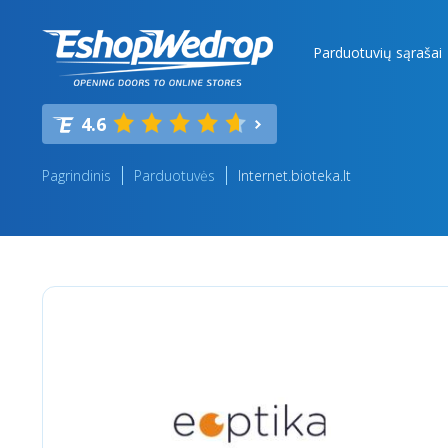
Parduotuvių sąrašai
4.6
Pagrindinis
Parduotuvės
Internet.bioteka.lt