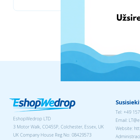
Susisiek
Tel:
+49 157
EshopWedrop LTD
Email:
LT@e
3 Motor Walk, CO45SP, Colchester, Essex, UK
Website: ht
UK Company House Reg No:
08429573
Administraci