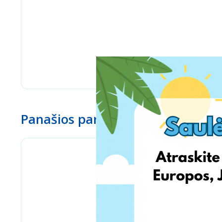
Panašios parduotuvės
Labaratoire pins