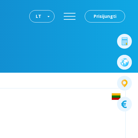
LT
Prisijungti