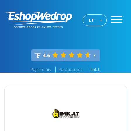
LT
4.6
Pagrindinis
Parduotuvės
Imk.lt