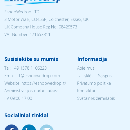
EshopWedrop LTD
3 Motor Walk, CO45SP, Colchester, Essex, UK
UK Company House Reg No:
08429573
VAT Number: 171653311
Susisiekite su mumis
Informacija
Tel:
+49 1578 1106223
Apie mus
Email:
LT@eshopwedrop.com
Taisyklės ir Sąlygos
Website: https://eshopwedrop.lt/
Privatumo politika
Administracijos darbo laikas:
Kontaktai
I-V 09:00-17:00
Svetainės žemėlapis
Socialiniai tinklai